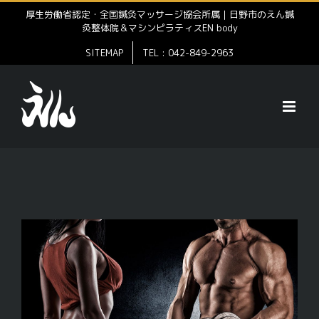
Skip
厚生労働省認定・全国鍼灸マッサージ協会所属｜日野市のえん鍼
灸整体院＆マシンピラティスEN body
to
SITEMAP
TEL : 042-849-2963
content
View
Larger
Image